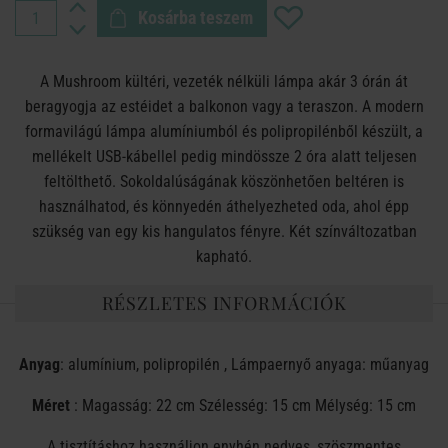
Kosárba teszem
A Mushroom kültéri, vezeték nélküli lámpa akár 3 órán át
beragyogja az estéidet a balkonon vagy a teraszon. A modern
formavilágú lámpa alumíniumból és polipropilénből készült, a
mellékelt USB-kábellel pedig mindössze 2 óra alatt teljesen
feltölthető. Sokoldalúságának köszönhetően beltéren is
használhatod, és könnyedén áthelyezheted oda, ahol épp
szükség van egy kis hangulatos fényre. Két színváltozatban
kapható.
RÉSZLETES INFORMÁCIÓK
Anyag
: alumínium, polipropilén , Lámpaernyő anyaga: műanyag
Méret
: Magasság: 22 cm Szélesség: 15 cm Mélység: 15 cm
A tisztításhoz használjon enyhén nedves, szöszmentes