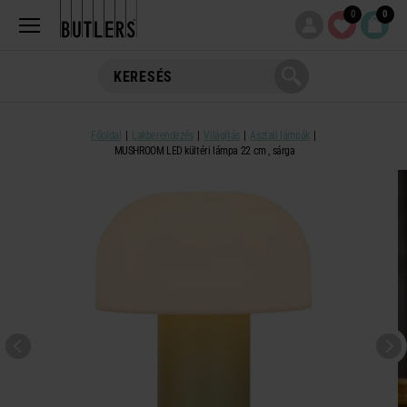
0
0
Főoldal
Lakberendezés
Világítás
Asztali lámpák
MUSHROOM LED kültéri lámpa 22 cm , sárga