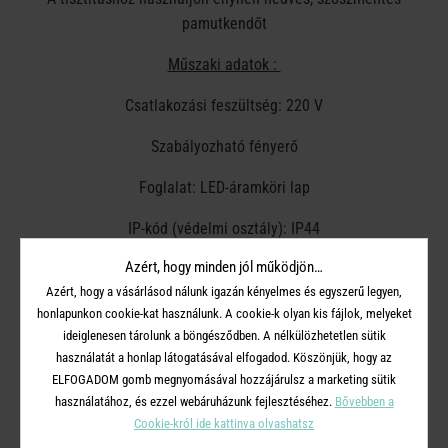
pamutkendőt
Műszaki adatok :
Csatlakozási feszültség: 220 V
Szabályozható fényerő
Foglalat: LED-áramköri lap
IP-kód (védelmi osztály): IP44
Azért, hogy minden jól működjön…
Üzemi feszültség: 5 V
Azért, hogy a vásárlásod nálunk igazán kényelmes és egyszerű legyen,
Védelmi osztály: II
honlapunkon cookie-kat használunk. A cookie-k olyan kis fájlok, melyeket
ideiglenesen tárolunk a böngésződben. A nélkülözhetetlen sütik
Működési mód: Akkumulátoros működés
használatát a honlap látogatásával elfogadod. Köszönjük, hogy az
ELFOGADOM gomb megnyomásával hozzájárulsz a marketing sütik
Jellemzők: Beltéri és kültéri használatra
használatához, és ezzel webáruházunk fejlesztéséhez.
Bővebben a
Cookie-król ide kattinva olvashatsz
További minőségi jellemzők: