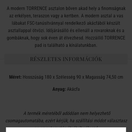
A modern TORRENCE asztalon bőven akad hely a finomságnak
az erkélyen, teraszon vagy a kertben. A modern asztal a vas
lábakat FSC-tanúsítvánnyal rendelkező akácfából készült
asztallappal ötvözi. Időjárásálló és ellenáll a rovaroknak és a
gombáknak, hogy sok éven át élvezhesd. Hozzáillő TORRENCE
pad is található a kínálatunkban.
RÉSZLETES INFORMÁCIÓK
Méret:
Hosszúság 180 x Szélesség 90 x Magasság 74,50 cm
Anyag:
Akácfa
A termék méretéből adódóan nem helyezhető
csomagautomatába, ezért kérjük, ha szállítási módot választasz
ne az automatás átvételt válaszd.