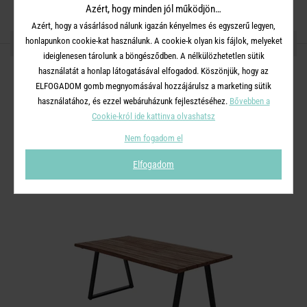
Azért, hogy minden jól működjön…
Azért, hogy a vásárlásod nálunk igazán kényelmes és egyszerű legyen,
OSZD MEG MÁSOKKAL!
honlapunkon cookie-kat használunk. A cookie-k olyan kis fájlok, melyeket
ideiglenesen tárolunk a böngésződben. A nélkülözhetetlen sütik
használatát a honlap látogatásával elfogadod. Köszönjük, hogy az
ELFOGADOM gomb megnyomásával hozzájárulsz a marketing sütik
használatához, és ezzel webáruházunk fejlesztéséhez.
Bővebben a
Cookie-król ide kattinva olvashatsz
A TERMÉKCSALÁD TOVÁBBI
Nem fogadom el
TERMÉKEI
Elfogadom