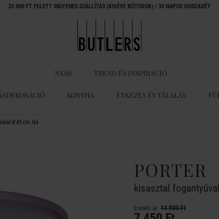
25 000 FT FELETT INGYENES SZÁLLÍTÁS (KIVÉVE BÚTOROK) / 30 NAPOS VISSZAVÉT
NYÁR
TREND ÉS INSPIRÁCIÓ
ÁSDEKORÁCIÓ
KONYHA
ÉTKEZÉS ÉS TÁLALÁS
FÜ
úval Ø 45 cm, lila
PORTER
kisasztal fogantyúval
14 900 Ft
Eredeti ár:
7 450 Ft