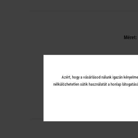
Méret:
Azért, hogy a vásárlásod nálunk igazán kényelme
nélkülözhetetlen sütik használatát a honlap látoga
A termék méretéből adódóan nem helye