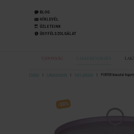
BLOG
HÍRLEVÉL
ÜZLETEINK
ÜGYFÉLSZOLGÁLAT
ÚJDONSÁG
LAKBERENDEZÉS
LAK
Főoldal
Lakberendezés
Kerti asztalok
PORTER kisasztal foganty
-50%