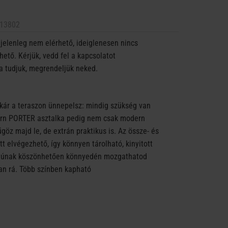
13802
jelenleg nem elérhető, ideiglenesen nincs
ető. Kérjük, vedd fel a kapcsolatot
a tudjuk, megrendeljük neked.
akár a teraszon ünnepelsz: mindig szükség van
dern PORTER asztalka pedig nem csak modern
göz majd le, de extrán praktikus is. Az össze- és
tt elvégezhető, így könnyen tárolható, kinyitott
tyúnak köszönhetően könnyedén mozgathatod
an rá. Több színben kapható