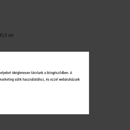
43,5 cm
melyeket ideiglenesen tárolunk a böngésződben. A
arketing sütik használatához, és ezzel webáruházunk
asz ne az automatás átvételt válaszd.