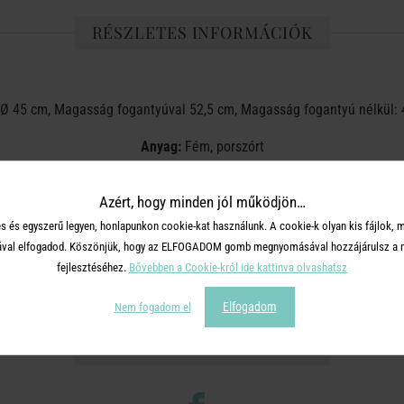
RÉSZLETES INFORMÁCIÓK
Ø 45 cm, Magasság fogantyúval 52,5 cm, Magasság fogantyú nélkül: 
Anyag:
Fém, porszórt
Beltéri és kültéri használatra.
Azért, hogy minden jól működjön…
Kezelési útmutató:
Szennyeződés esetén nedves ruhával töröld át.
s és egyszerű legyen, honlapunkon cookie-kat használunk. A cookie-k olyan kis fájlok, 
tásával elfogadod. Köszönjük, hogy az ELFOGADOM gomb megnyomásával hozzájárulsz a m
zhető csomagautomatába, ezért kérjük, ha szállítási módot választ
fejlesztéséhez.
Bővebben a Cookie-król ide kattinva olvashatsz
Elfogadom
Nem fogadom el
OSZD MEG MÁSOKKAL!