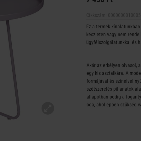
Cikkszám:
0000000010005
Ez a termék kínálatunkban 
készleten vagy nem rendelh
ügyfélszolgálatunkkal és h
Akár az erkélyen olvasol, 
egy kis asztalkára. A mo
formájával és színeivel nyű
szétszerelés pillanatok ala
állapotban pedig a fogan
oda, ahol éppen szükség v