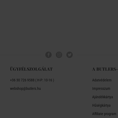
ÜGYFÉLSZOLGÁLAT
A BUTLERS
+36 30 726 9588 ( H-P: 10-16 )
Adatvédelem
webshop@butlers.hu
Impresszum
Ajándékkártya
Hűségkártya
Affiliate program