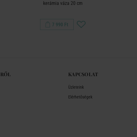
kerámia váza 20 cm
kerámia vá
7 990 Ft
-RŐL
KAPCSOLAT
Üzleteink
Elérhetőségek