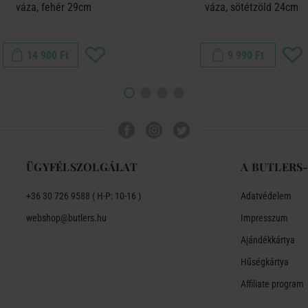
váza, fehér 29cm
váza, sötétzöld 24cm
14 900 Ft
9 990 Ft
ÜGYFÉLSZOLGÁLAT
A BUTLERS
+36 30 726 9588 ( H-P: 10-16 )
Adatvédelem
webshop@butlers.hu
Impresszum
Ajándékkártya
Hűségkártya
Affiliate program