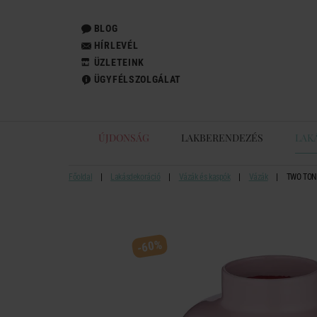
BLOG
HÍRLEVÉL
ÜZLETEINK
ÜGYFÉLSZOLGÁLAT
ÚJDONSÁG
LAKBERENDEZÉS
LAK
Főoldal
Lakásdekoráció
Vázák és kaspók
Vázák
TWO TONE 
-60%