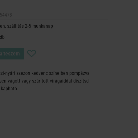
54478
en, szállítás 2-5 munkanap
 db
a teszem
zi-nyári szezon kedvenc színeiben pompázva
sen vágott vagy szárított virágaiddal díszítsd
 kapható.