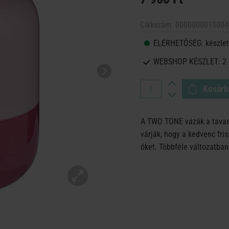
Cikkszám:
0000000010004
ELÉRHETŐSÉG:
készlet
WEBSHOP KÉSZLET:
2
Kosárb
A TWO TONE vázák a tavas
várják, hogy a kedvenc fris
őket. Többféle változatban