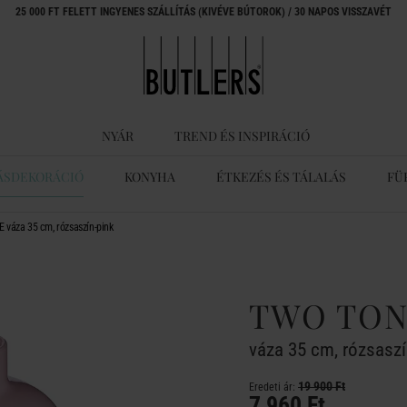
25 000 FT FELETT INGYENES SZÁLLÍTÁS (KIVÉVE BÚTOROK) / 30 NAPOS VISSZAVÉT
NYÁR
TREND ÉS INSPIRÁCIÓ
ÁSDEKORÁCIÓ
KONYHA
ÉTKEZÉS ÉS TÁLALÁS
FÜ
váza 35 cm, rózsaszín-pink
TWO TO
váza 35 cm, rózsaszí
19 900 Ft
Eredeti ár:
7 960 Ft