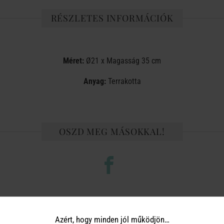
RÉSZLETES INFORMÁCIÓK
Méret:
Ø21 x Magasság 35 cm
Anyag:
Terrakotta
OSZD MEG MÁSOKKAL!
TERMÉKCSALÁD TOVÁBBI TERMÉ
Azért, hogy minden jól működjön…