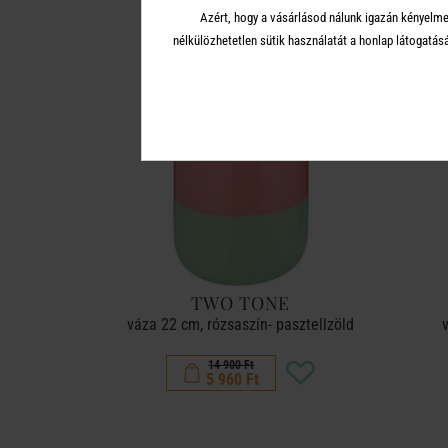
Azért, hogy a vásárlásod nálunk igazán kényelme
nélkülözhetetlen sütik használatát a honlap látoga
-60%
TWO TONE
váza 22 cm, rózsaszín- pasztellzöld
14 900 Ft
5 960 Ft