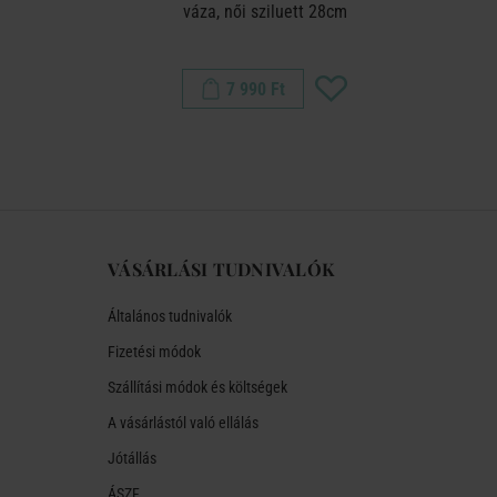
váza, női sziluett 28cm
7 990 Ft
VÁSÁRLÁSI TUDNIVALÓK
Általános tudnivalók
Fizetési módok
Szállítási módok és költségek
A vásárlástól való ellálás
Jótállás
ÁSZF