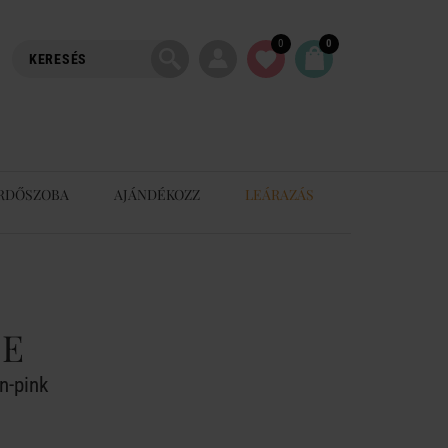
0
0
RDŐSZOBA
AJÁNDÉKOZZ
LEÁRAZÁS
NE
n-pink