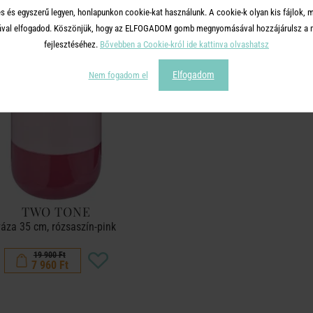
s és egyszerű legyen, honlapunkon cookie-kat használunk. A cookie-k olyan kis fájlok, 
tásával elfogadod. Köszönjük, hogy az ELFOGADOM gomb megnyomásával hozzájárulsz a m
-60%
fejlesztéséhez.
Bővebben a Cookie-król ide kattinva olvashatsz
Elfogadom
Nem fogadom el
TWO TONE
váza 35 cm, rózsaszín-pink
19 900 Ft
7 960 Ft