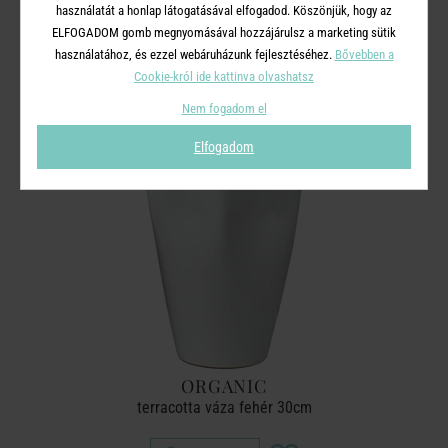
használatát a honlap látogatásával elfogadod. Köszönjük, hogy az
A TERMÉKCSALÁD TOVÁBBI
ELFOGADOM gomb megnyomásával hozzájárulsz a marketing sütik
TERMÉKEI
használatához, és ezzel webáruházunk fejlesztéséhez.
Bővebben a
Cookie-król ide kattinva olvashatsz
Nem fogadom el
Elfogadom
ORGANIC
terracotta váza fehér 30cm