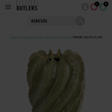
0
0
Főoldal
Lakásdekoráció
Vázák és kaspók
Vázák
ORGANIC váza 26 cm, zöld