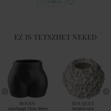
19 900 Ft
EZ IS TETSZHET NEKED
BOODY
BOUQUET
váza/kaspó 15cm, fekete
kerámia váza