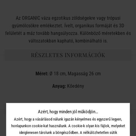
Az ORGANIC váza egzotikus zöldségekre vagy trópusi
gyümölcsökre emlékeztet. Ívelt, organikus formáját és 3D
felületét a máz tovább hangsúlyozza. Különböző méretekben és
változatokban kapható, kombinálható is.
RÉSZLETES INFORMÁCIÓK
Méret:
Ø 18 cm, Magasság 26 cm
Anyag:
Kőedény
OSZD MEG MÁSOKKAL!
Azért, hogy minden jól működjön…
Azért, hogy a vásárlásod nálunk igazán kényelmes és egyszerű legyen,
honlapunkon cookie-kat használunk. A cookie-k olyan kis fájlok, melyeket
ideiglenesen tárolunk a böngésződben. A nélkülözhetetlen sütik