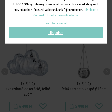
ELFOGADOM gomb megnyomásával hozzájárulsz a marketing sütik
A TERMÉKCSALÁD TOVÁBBI
használatához, és ezzel webáruházunk fejlesztéséhez.
Bővebben a
TERMÉKEI
Cookie-król ide kattinva olvashatsz
Nem fogadom el
Elfogadom
DISCO
DISCO
akasztható dekoráció, felhő
felakasztható kaspó Ø13cm
25cm
6 490 Ft
5 990 Ft