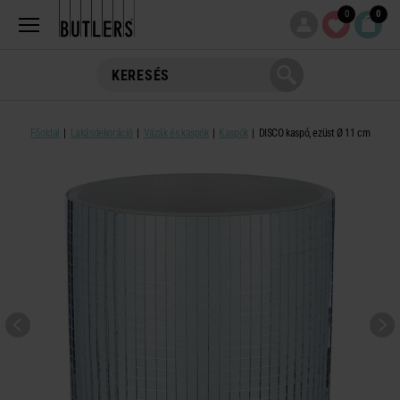
0
0
Főoldal
Lakásdekoráció
Vázák és kaspók
Kaspók
DISCO kaspó, ezüst Ø 11 cm