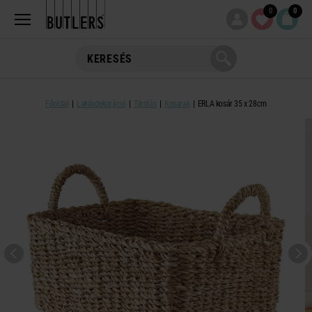
0
0
Főoldal
Lakásdekoráció
Tárolás
Kosarak
ERLA kosár 35 x 28cm