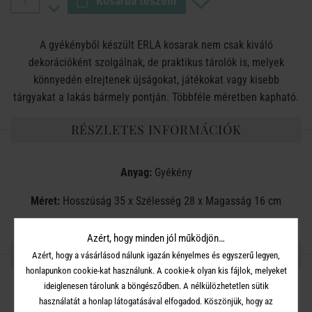
Kosárba teszem
A gyékényből készült ERLA kosarak nem csak kiváló
dekorációként szolgálnak, de praktikus tárolók is, melyek
könnyedén elrejtenek újságokat, játékokat vagy kisebb
tárgyakat a lakás bármely pontján. Többféle méretben kapható.
RÉSZLETES INFORMÁCIÓK
Anyag:
Gyékény
Méret:
Hosszúság 35 x Szélesség 28 x Magasság 16 cm
Azért, hogy minden jól működjön…
OSZD MEG MÁSOKKAL!
Azért, hogy a vásárlásod nálunk igazán kényelmes és egyszerű legyen,
honlapunkon cookie-kat használunk. A cookie-k olyan kis fájlok, melyeket
ideiglenesen tárolunk a böngésződben. A nélkülözhetetlen sütik
használatát a honlap látogatásával elfogadod. Köszönjük, hogy az