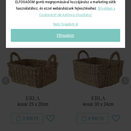
ELFOGADOM gomb megnyomásával hozzájárulsz a marketing sütik
A TERMÉKCSALÁD TOVÁBBI
használatához, és ezzel webáruházunk fejlesztéséhez.
Bővebben a
Cookie-król ide kattinva olvashatsz
TERMÉKEI
Nem fogadom el
Elfogadom
ERLA
ERLA
kosár 25 x 20cm
kosár 30 x 24cm
3 990 Ft
4 990 Ft