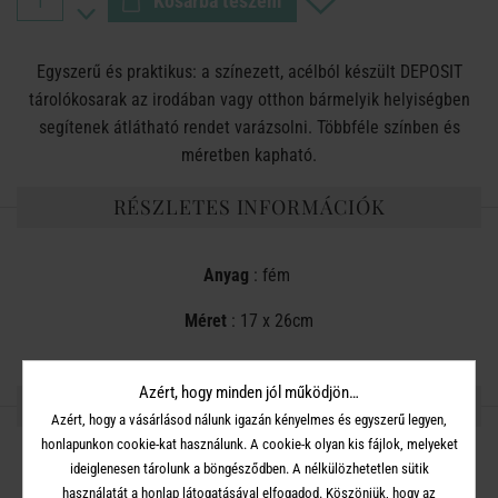
Kosárba teszem
Egyszerű és praktikus: a színezett, acélból készült DEPOSIT
tárolókosarak az irodában vagy otthon bármelyik helyiségben
segítenek átlátható rendet varázsolni. Többféle színben és
méretben kapható.
RÉSZLETES INFORMÁCIÓK
Anyag
: fém
Méret
: 17 x 26cm
Azért, hogy minden jól működjön…
OSZD MEG MÁSOKKAL!
Azért, hogy a vásárlásod nálunk igazán kényelmes és egyszerű legyen,
honlapunkon cookie-kat használunk. A cookie-k olyan kis fájlok, melyeket
ideiglenesen tárolunk a böngésződben. A nélkülözhetetlen sütik
használatát a honlap látogatásával elfogadod. Köszönjük, hogy az