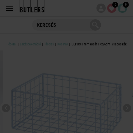
0
0
Főoldal
Lakásdekoráció
Tárolás
Kosarak
DEPOSIT fém kosár 17x26cm , világos kék