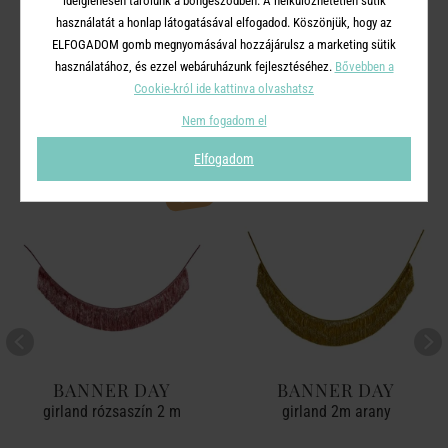
ideiglenesen tárolunk a böngésződben. A nélkülözhetetlen sütik
használatát a honlap látogatásával elfogadod. Köszönjük, hogy az
ELFOGADOM gomb megnyomásával hozzájárulsz a marketing sütik
használatához, és ezzel webáruházunk fejlesztéséhez.
Bővebben a
A TERMÉKCSALÁD TOVÁBBI
Cookie-król ide kattinva olvashatsz
TERMÉKEI
Nem fogadom el
Elfogadom
-50%
BANNER DAY
BANNER DAY
girland rózsaszín 2 m
girland 2m arany