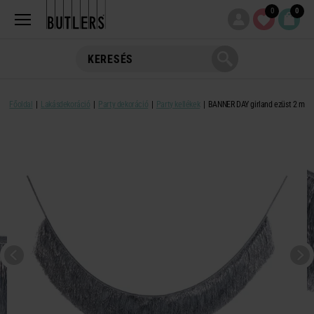
0
0
Főoldal
Lakásdekoráció
Party dekoráció
Party kellékek
BANNER DAY girland ezüst 2 m