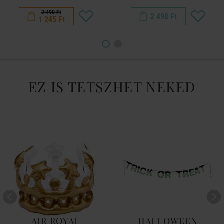
2 490 Ft
2 490 Ft
1 245 Ft
EZ IS TETSZHET NEKED
AIR ROYAL
HALLOWEEN