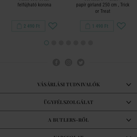
felfújható korona
papír girland 250 cm , Trick
or Treat
2 490 Ft
1 490 Ft
VÁSÁRLÁSI TUDNIVALÓK
ÜGYFÉLSZOLGÁLAT
A BUTLERS-RŐL