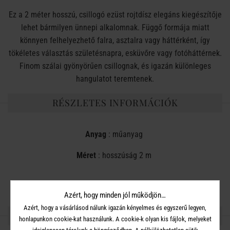
Ez a 2 méter hosszú, csillogó ezüst rojtdísz elegáns kiegészítője
lehet bármilyen ünnepi alkalomnak. Függő formája miatt
könnyen felhelyezhető falra, asztalra vagy háttérként, így
tökéletes választás születésnapra, esküvőre vagy fotóháttérnek.
Finom szálai gyönyörűen csillognak, és igazán különleges
hangulatot teremtenek.
RÉSZLETES INFORMÁCIÓK
Anyag
: műanyag
Méret
: hosszúság 2 m
Azért, hogy minden jól működjön…
Azért, hogy a vásárlásod nálunk igazán kényelmes és egyszerű legyen,
OSZD MEG MÁSOKKAL!
honlapunkon cookie-kat használunk. A cookie-k olyan kis fájlok, melyeket