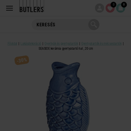
0
0
Főoldal
Lakásdekoráció
Gyertyák és gyertyatartók
Gyertyatartók és mécsestartók
SEASIDE kerámia gyertyatartó hal , 20 cm
-30%