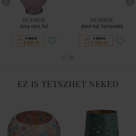
SEASIDE
SEASIDE
üveg váza, hal
dekor hal, halványkék
9 990 Ft
1 490 Ft
6 995 Ft
1 045 Ft
EZ IS TETSZHET NEKED