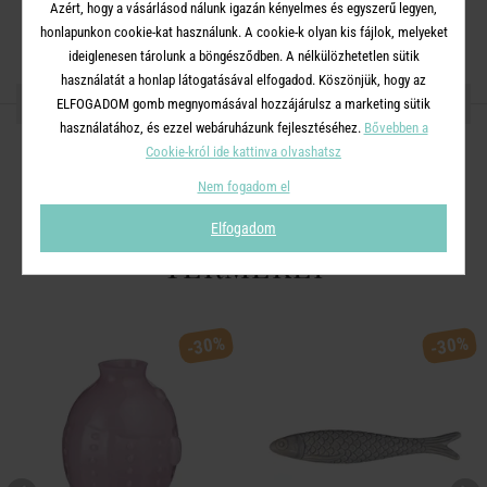
Azért, hogy a vásárlásod nálunk igazán kényelmes és egyszerű legyen,
Méret
: Magasság: 20 cm Szélesség: 9 cm Mélység: 11 cm
honlapunkon cookie-kat használunk. A cookie-k olyan kis fájlok, melyeket
ideiglenesen tárolunk a böngésződben. A nélkülözhetetlen sütik
használatát a honlap látogatásával elfogadod. Köszönjük, hogy az
OSZD MEG MÁSOKKAL!
ELFOGADOM gomb megnyomásával hozzájárulsz a marketing sütik
használatához, és ezzel webáruházunk fejlesztéséhez.
Bővebben a
Cookie-król ide kattinva olvashatsz
Nem fogadom el
A TERMÉKCSALÁD TOVÁBBI
Elfogadom
TERMÉKEI
-30%
-30%