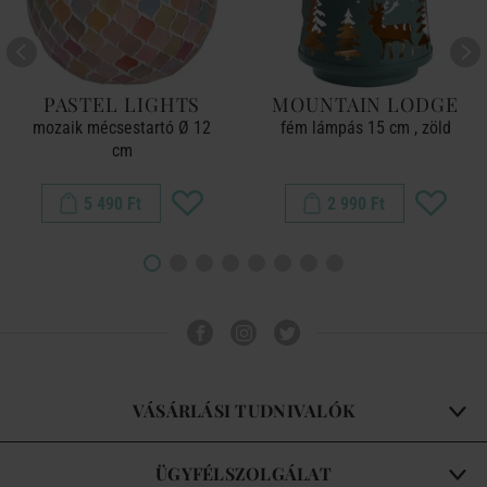
PASTEL LIGHTS
MOUNTAIN LODGE
mozaik mécsestartó Ø 12
fém lámpás 15 cm , zöld
cm
5 490 Ft
2 990 Ft
VÁSÁRLÁSI TUDNIVALÓK
ÜGYFÉLSZOLGÁLAT