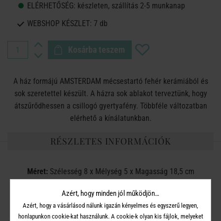
ELÉRHETŐSÉG:
készleten, szállítás 2-5 munkanap
WEBSHOP KÉSZLET:
7 db
Kosárba teszem
A ház formájú AMSTERDAM mécsestartó fehér kerámiából és
sok szeretettel készült. A házra sok ablakot terveztünk, hogy
átszűrődhessen a csillogó gyertyafény. Többféle változatban
elérhető a kínálatunkban.
RÉSZLETES INFORMÁCIÓK
Méret:
Szélesség 8 x Mélység 5 x Magasság 18,5 cm
Anyag:
Kerámia
Azért, hogy minden jól működjön…
Azért, hogy a vásárlásod nálunk igazán kényelmes és egyszerű legyen,
honlapunkon cookie-kat használunk. A cookie-k olyan kis fájlok, melyeket