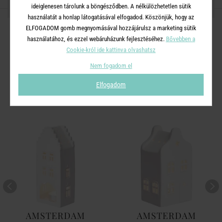
ideiglenesen tárolunk a böngésződben. A nélkülözhetetlen sütik
OSZD MEG MÁSOKKAL!
használatát a honlap látogatásával elfogadod. Köszönjük, hogy az
ELFOGADOM gomb megnyomásával hozzájárulsz a marketing sütik
használatához, és ezzel webáruházunk fejlesztéséhez.
Bővebben a
Cookie-król ide kattinva olvashatsz
A TERMÉKCSALÁD TOVÁBBI
Nem fogadom el
TERMÉKEI
Elfogadom
AMSTERDAM
AMSTERDAM