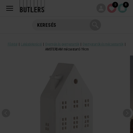
0
0
Főoldal
Lakásdekoráció
Gyertyák és gyertyatartók
Gyertyatartók és mécsestartók
AMSTERDAM mécsestartó 19cm