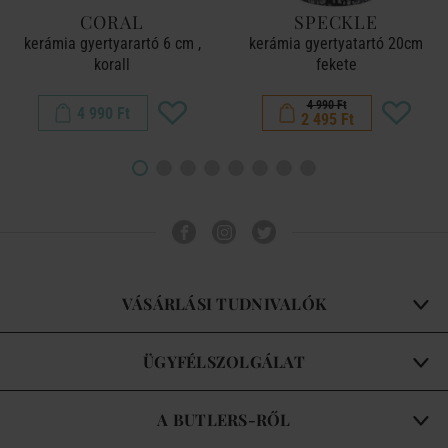
CORAL
SPECKLE
kerámia gyertyarartó 6 cm ,
kerámia gyertyatartó 20cm
korall
fekete
4 990 Ft
4 990 Ft
2 495 Ft
VÁSÁRLÁSI TUDNIVALÓK
ÜGYFÉLSZOLGÁLAT
A BUTLERS-RŐL