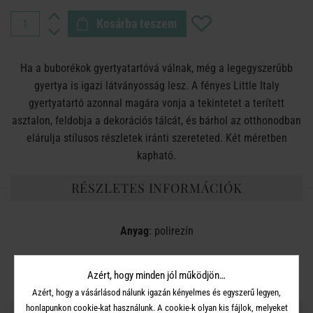
Kosárba teszem
Ha a buborékok gyertyatartóvá válnak, még a legegyszerűbb
gyertya is igazi látványosság lesz. A fényes Little Italy
gyertyatartó azonnal magára vonja a tekintetet a terített
asztalon, feldobja a dekorációs tálcát, és bárhol az otthonodban
elárulja stílusos részletek iránti szereteted. Két méretben
kapható.
RÉSZLETES INFORMÁCIÓK
Anyag
: polirezín
Méret
: Magasság: 29 cm Szélesség: 10 cm Mélység: 10 cm
Azért, hogy minden jól működjön…
Azért, hogy a vásárlásod nálunk igazán kényelmes és egyszerű legyen,
honlapunkon cookie-kat használunk. A cookie-k olyan kis fájlok, melyeket