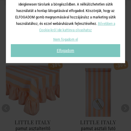
OSZD MEG MÁSOKKAL!
ideiglenesen tárolunk a böngésződben. A nélkülözhetetlen sütik
használatát a honlap látogatásával elfogadod. Köszönjük, hogy az
ELFOGADOM gomb megnyomásával hozzájárulsz a marketing sütik
használatához, és ezzel webáruházunk fejlesztéséhez.
Bővebben a
Cookie-król ide kattinva olvashatsz
A TERMÉKCSALÁD TOVÁBBI
Nem fogadom el
TERMÉKEI
Elfogadom
-30%
-30%
LITTLE ITALY
LITTLE ITALY
pamut asztalterítő
pamut asztali futó