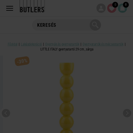
0
0
Főoldal
Lakásdekoráció
Gyertyák és gyertyatartók
Gyertyatartók és mécsestartók
LITTLE ITALY gyertyatartó 29 cm , sárga
-30%