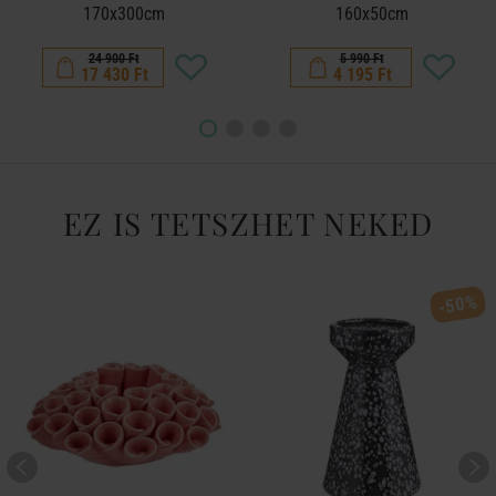
170x300cm
160x50cm
24 900 Ft
5 990 Ft
17 430 Ft
4 195 Ft
EZ IS TETSZHET NEKED
-50%