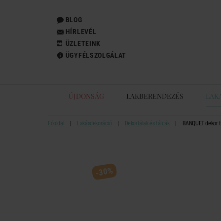
BLOG
HÍRLEVÉL
ÜZLETEINK
ÜGYFÉLSZOLGÁLAT
ÚJDONSÁG
LAKBERENDEZÉS
LAK
Főoldal
Lakásdekoráció
Dekortálak és tálcák
BANQUET dekor t
-30%