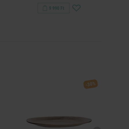
9 990 Ft
-30%