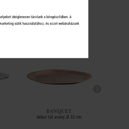
KEI
melyeket ideiglenesen tárolunk a böngésződben. A
arketing sütik használatához, és ezzel webáruházunk
-30%
BANQUET
dekor tál arany, Ø 32 cm
dekor t