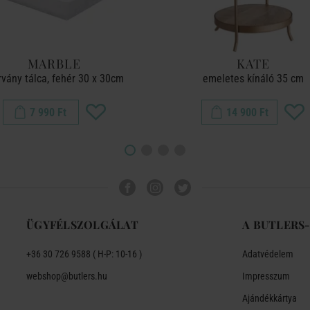
MARBLE
KATE
vány tálca, fehér 30 x 30cm
emeletes kínáló 35 cm
7 990 Ft
14 900 Ft
ÜGYFÉLSZOLGÁLAT
A BUTLERS
+36 30 726 9588 ( H-P: 10-16 )
Adatvédelem
webshop@butlers.hu
Impresszum
Ajándékkártya