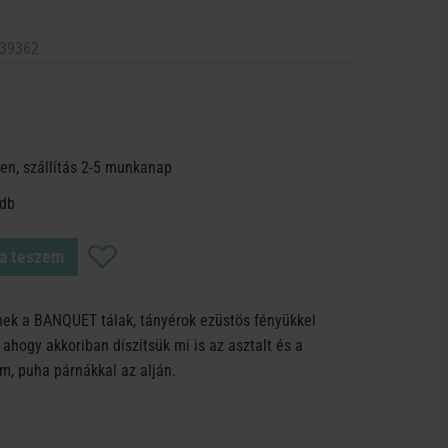
39362
en, szállítás 2-5 munkanap
 db
a teszem
nek a BANQUET tálak, tányérok ezüstös fényükkel
És ahogy akkoriban díszítsük mi is az asztalt és a
um, puha párnákkal az alján.