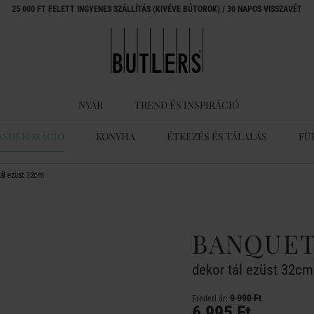
25 000 FT FELETT INGYENES SZÁLLÍTÁS (KIVÉVE BÚTOROK) / 30 NAPOS VISSZAVÉT
NYÁR
TREND ÉS INSPIRÁCIÓ
ÁSDEKORÁCIÓ
KONYHA
ÉTKEZÉS ÉS TÁLALÁS
FÜ
ál ezüst 32cm
BANQUE
dekor tál ezüst 32cm
9 990 Ft
Eredeti ár:
6 995 Ft