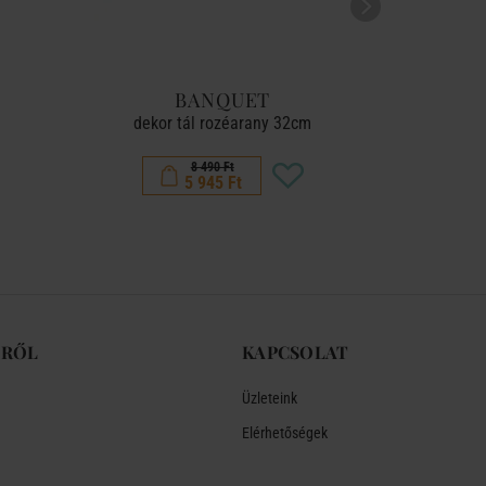
BANQUET
PU
dekor tál rozéarany 32cm
tál
8 490 Ft
5 945 Ft
-RŐL
KAPCSOLAT
Üzleteink
Elérhetőségek