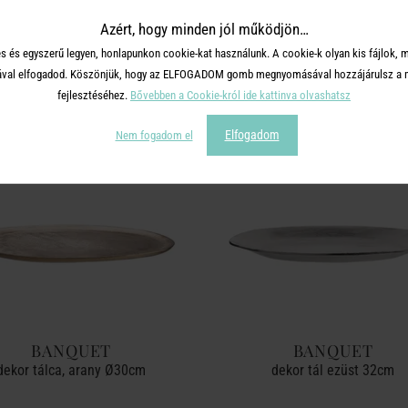
Azért, hogy minden jól működjön…
TERMÉKCSALÁD TOVÁBBI TERMÉ
s és egyszerű legyen, honlapunkon cookie-kat használunk. A cookie-k olyan kis fájlok, 
tásával elfogadod. Köszönjük, hogy az ELFOGADOM gomb megnyomásával hozzájárulsz a m
fejlesztéséhez.
Bővebben a Cookie-król ide kattinva olvashatsz
Elfogadom
Nem fogadom el
BANQUET
BANQUET
dekor tálca, arany Ø30cm
dekor tál ezüst 32cm