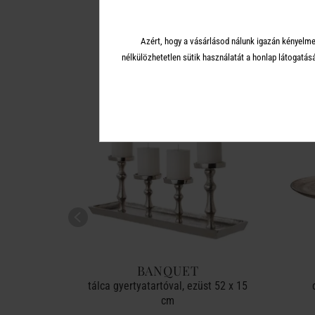
A 
Azért, hogy a vásárlásod nálunk igazán kényelme
nélkülözhetetlen sütik használatát a honlap látoga
-30%
BANQUET
 32cm
tálca gyertyatartóval, ezüst 52 x 15
cm