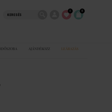
0
0
RDŐSZOBA
AJÁNDÉKOZZ
LEÁRAZÁS
T