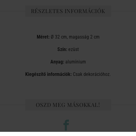
RÉSZLETES INFORMÁCIÓK
Méret:
Ø 32 cm, magasság 2 cm
Szín:
ezüst
Anyag:
alumínium
Kiegészítő információk:
Csak dekorációhoz.
OSZD MEG MÁSOKKAL!