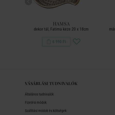
HAMSA
Ø 30cm
dekor tál, Fatima keze 20 x 18cm
már
6 990 Ft
VÁSÁRLÁSI TUDNIVALÓK
Általános tudnivalók
Fizetési módok
Szállítási módok és költségek