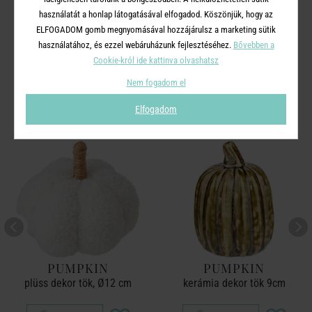
használatát a honlap látogatásával elfogadod. Köszönjük, hogy az
ELFOGADOM gomb megnyomásával hozzájárulsz a marketing sütik
használatához, és ezzel webáruházunk fejlesztéséhez.
Bővebben a
A TERMÉKCSALÁD TOVÁBBI
Cookie-król ide kattinva olvashatsz
TERMÉKEI
Nem fogadom el
Elfogadom
PUMPKIN
PUMPKIN
plüss dekor tök, Ø12 cm
kerámia dekor tök 9cm