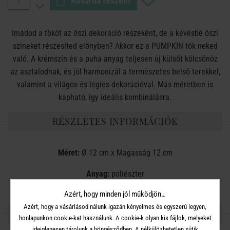
Kosárba teszem
Imádod a tököt az őszi dekoráció részeként, de a kevésbé őszi
színeket részesíted előnyben? Akkor ez a PUMPKIN tök neked
való. A krémszín és a puha anyag teljesen új külsőt kölcsönöz
az asztalodnak, és jól harmonizál a természetes belső terekkel,
valamint a világos és légies dekorációval. Más méretben is
kapható, így ideális kombinálásra.
RÉSZLETES INFORMÁCIÓK
Méret:
Ø 12 cm x Magasság 12 cm
Anyag:
poliészter
Azért, hogy minden jól működjön…
Azért, hogy a vásárlásod nálunk igazán kényelmes és egyszerű legyen,
OSZD MEG MÁSOKKAL!
honlapunkon cookie-kat használunk. A cookie-k olyan kis fájlok, melyeket
ideiglenesen tárolunk a böngésződben. A nélkülözhetetlen sütik