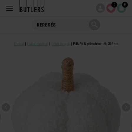
0
0
Főoldal
Lakásdekoráció
Dekor tárgyak
PUMPKIN plüss dekor tök, Ø12 cm