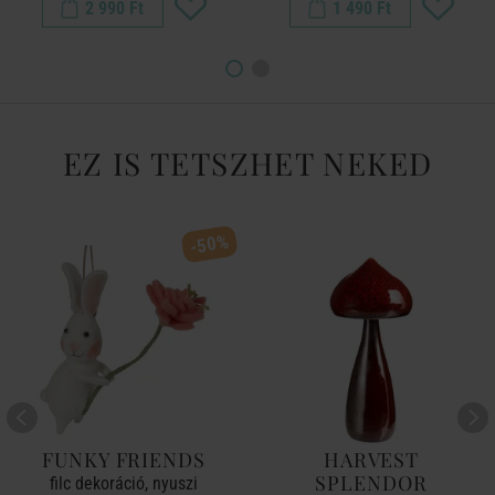
2 990 Ft
1 490 Ft
EZ IS TETSZHET NEKED
-50%
FUNKY FRIENDS
HARVEST
SPLENDOR
filc dekoráció, nyuszi