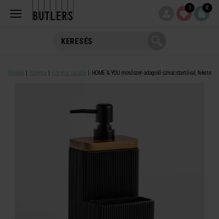
0
0
Főoldal
Konyha
Konyhai tárolás
HOME & YOU mosószer-adagoló szivacstartóval, fekete