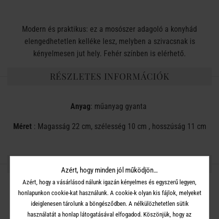
Modern és praktikus: ez a mosószer adagoló a konyhád
elengedhetetlen kelléke lesz, melyben a szivacsnak is
kényelmesen jut hely. Fehér színben is elérhető.
RÉSZLETES INFORMÁCIÓK
Anyag
: műanyag gyanta
Méret
: Magasság 22 cm, szélesség 10 cm , hosszúság 11 cm
OSZD MEG MÁSOKKAL!
Azért, hogy minden jól működjön…
Azért, hogy a vásárlásod nálunk igazán kényelmes és egyszerű legyen,
honlapunkon cookie-kat használunk. A cookie-k olyan kis fájlok, melyeket
ideiglenesen tárolunk a böngésződben. A nélkülözhetetlen sütik
használatát a honlap látogatásával elfogadod. Köszönjük, hogy az