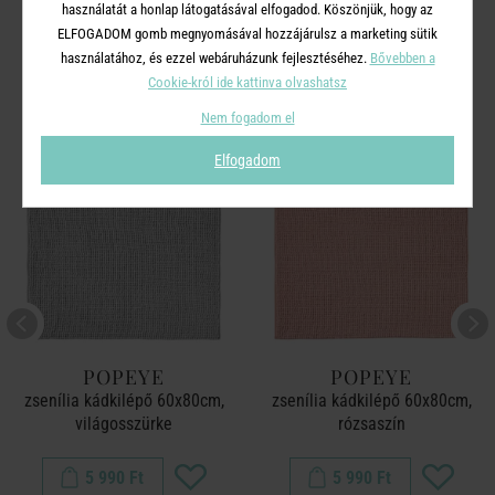
használatát a honlap látogatásával elfogadod. Köszönjük, hogy az
ELFOGADOM gomb megnyomásával hozzájárulsz a marketing sütik
A TERMÉKCSALÁD TOVÁBBI
használatához, és ezzel webáruházunk fejlesztéséhez.
Bővebben a
TERMÉKEI
Cookie-król ide kattinva olvashatsz
Nem fogadom el
Elfogadom
POPEYE
POPEYE
zsenília kádkilépő 60x80cm,
zsenília kádkilépő 60x80cm,
világosszürke
rózsaszín
5 990 Ft
5 990 Ft