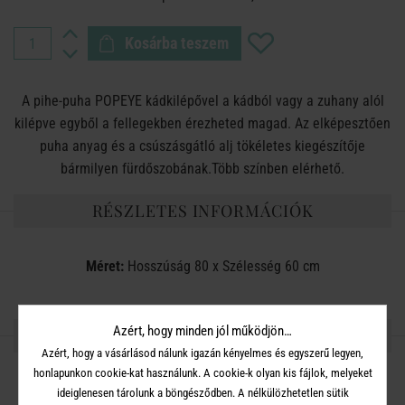
Kosárba teszem
A pihe-puha POPEYE kádkilépővel a kádból vagy a zuhany alól
kilépve egyből a fellegekben érezheted magad. Az elképesztően
puha anyag és a csúszásgátló alj tökéletes kiegészítője
bármilyen fürdőszobának.Több színben elérhető.
RÉSZLETES INFORMÁCIÓK
Méret:
Hosszúság 80 x Szélesség 60 cm
Azért, hogy minden jól működjön…
OSZD MEG MÁSOKKAL!
Azért, hogy a vásárlásod nálunk igazán kényelmes és egyszerű legyen,
honlapunkon cookie-kat használunk. A cookie-k olyan kis fájlok, melyeket
ideiglenesen tárolunk a böngésződben. A nélkülözhetetlen sütik