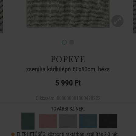
POPEYE
zsenília kádkilépő 60x80cm, bézs
5 990 Ft
Cikkszám:
000000001000428222
TOVÁBBI SZÍNEK:
ELÉRHETŐSÉG:
központi raktárban, szállítás 2-3 hét