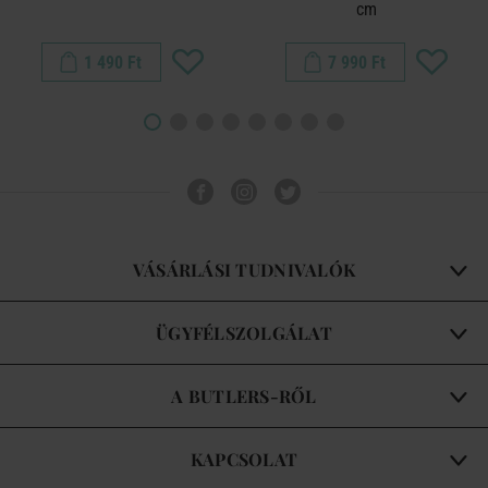
cm
1 490 Ft
7 990 Ft
VÁSÁRLÁSI TUDNIVALÓK
ÜGYFÉLSZOLGÁLAT
A BUTLERS-RŐL
KAPCSOLAT