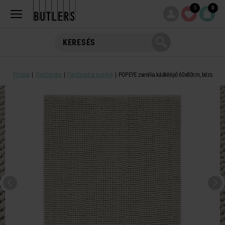
0
0
Főoldal
Fürdőszoba
Fürdőszobai textilek
POPEYE zsenília kádkilépő 60x80cm, bézs