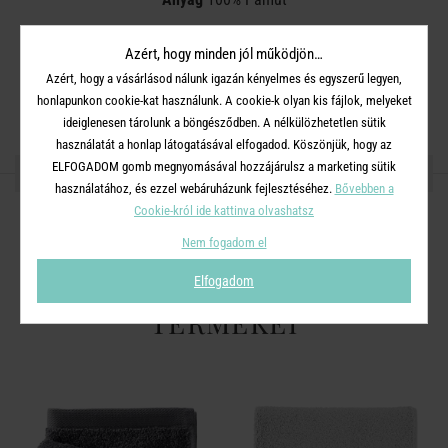
Méret:
15 x 21 cm
Azért, hogy minden jól működjön…
Azért, hogy a vásárlásod nálunk igazán kényelmes és egyszerű legyen,
honlapunkon cookie-kat használunk. A cookie-k olyan kis fájlok, melyeket
ideiglenesen tárolunk a böngésződben. A nélkülözhetetlen sütik
használatát a honlap látogatásával elfogadod. Köszönjük, hogy az
ELFOGADOM gomb megnyomásával hozzájárulsz a marketing sütik
OSZD MEG MÁSOKKAL!
használatához, és ezzel webáruházunk fejlesztéséhez.
Bővebben a
Cookie-król ide kattinva olvashatsz
Nem fogadom el
Elfogadom
A TERMÉKCSALÁD TOVÁBBI
TERMÉKEI