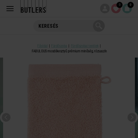
0
0
Főoldal
Fürdőszoba
Fürdőszobai textilek
FABULOUS mosdókesztyű prémium minőség, rózsaszín