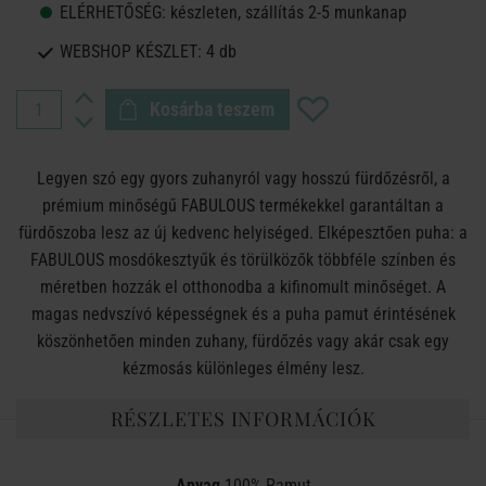
ELÉRHETŐSÉG:
készleten, szállítás 2-5 munkanap
WEBSHOP KÉSZLET:
4 db
Kosárba teszem
Legyen szó egy gyors zuhanyról vagy hosszú fürdőzésről, a
prémium minőségű FABULOUS termékekkel garantáltan a
fürdőszoba lesz az új kedvenc helyiséged. Elképesztően puha: a
FABULOUS mosdókesztyűk és törülközők többféle színben és
méretben hozzák el otthonodba a kifinomult minőséget. A
magas nedvszívó képességnek és a puha pamut érintésének
köszönhetően minden zuhany, fürdőzés vagy akár csak egy
kézmosás különleges élmény lesz.
RÉSZLETES INFORMÁCIÓK
Anyag
100% Pamut