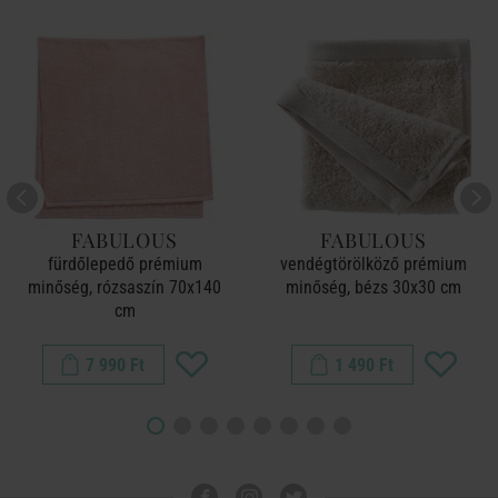
FABULOUS
FABULOUS
fürdőlepedő prémium
vendégtörölköző prémium
minőség, rózsaszín 70x140
minőség, bézs 30x30 cm
cm
7 990 Ft
1 490 Ft