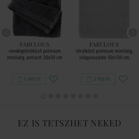
FABULOUS
FABULOUS
vendégtörölköző prémium
törülköző prémium minőség,
minőség, antracit 30x30 cm
világosszürke 50x100 cm
1 490 Ft
3 990 Ft
EZ IS TETSZHET NEKED