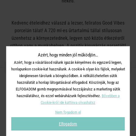
neked.
Kedvenc ételeidhez válaszd a lezser, feliratos Good Vibes
porcelán tálat! A 720 ml-es űrtartalmú tállal stílusosan
üzenhetsz a környezetednek, legyen szó közös étkezésről
otthon vagy a munkahelyen. A pozitív kisugárzás garantált!
Többféle változatban is elérhető.
Azért, hogy minden jól működjön…
Azért, hogy a vásárlásod nálunk igazán kényelmes és egyszerű legyen,
RÉSZLETES INFORMÁCIÓK
honlapunkon cookie-kat használunk. A cookie-k olyan kis fájlok, melyeket
ideiglenesen tárolunk a böngésződben. A nélkülözhetetlen sütik
használatát a honlap látogatásával elfogadod. Köszönjük, hogy az
Anyag
: porcelán
ELFOGADOM gomb megnyomásával hozzájárulsz a marketing sütik
használatához, és ezzel webáruházunk fejlesztéséhez.
Bővebben a
Méret
: Magasság: 6 cm Szélesség: 15 cm Mélység: 15 cm
Cookie-król ide kattinva olvashatsz
, Űrtartalom: 720 ml
Nem fogadom el
Mosogatógépben mosható , mikrohullámú sütőben használható
Elfogadom