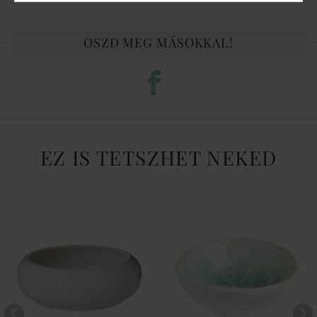
OSZD MEG MÁSOKKAL!
EZ IS TETSZHET NEKED