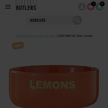
0
0
Főoldal
Étkezés és tálalás
Tálkák
GOOD VIBES tál 720ml , Lemons
-60%