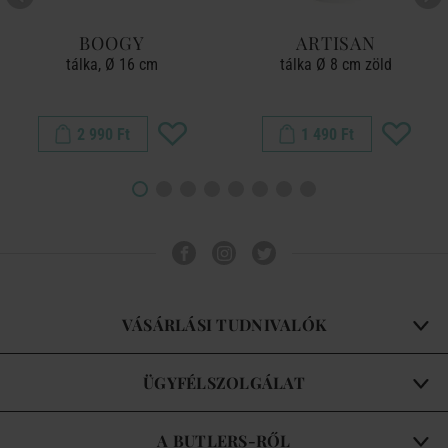
BOOGY
ARTISAN
tálka, Ø 16 cm
tálka Ø 8 cm zöld
2 990 Ft
1 490 Ft
VÁSÁRLÁSI TUDNIVALÓK
ÜGYFÉLSZOLGÁLAT
A BUTLERS-RŐL