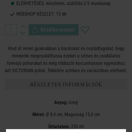
ELÉRHETŐSÉG:
készleten, szállítás 2-5 munkanap
WEBSHOP KÉSZLET:
15 db
Kosárba teszem
Hívd át minél gyakrabban a barátokat és családtagokat, hogy
mindenki megcsodálhassa ezeket a színes és csodálatos
formájú poharakat és még többször koccanhasson egymáshoz
két VICTORIAN pohár. Többféle színben és variációban elérhető.
RÉSZLETES INFORMÁCIÓK
Anyag:
üveg
Méret:
Ø 8,4 cm, Magasság 15,4 cm
Űrtartalom:
230 ml