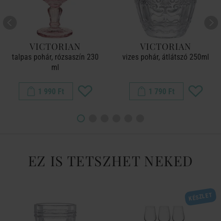
VICTORIAN
VICTORIAN
talpas pohár, rózsaszín 230
vizes pohár, átlátszó 250ml
ml
1 990 Ft
1 790 Ft
EZ IS TETSZHET NEKED
KÉSZLET