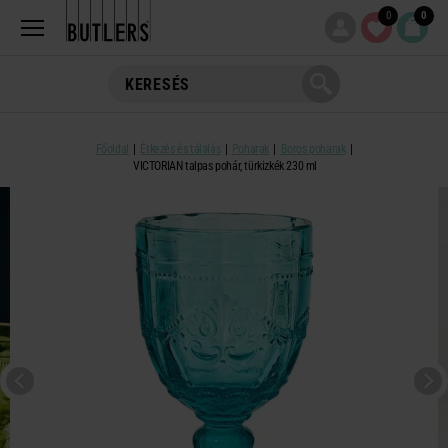
0
0
Főoldal
Étkezés és tálalás
Poharak
Boros poharak
VICTORIAN talpas pohár, türkizkék 230 ml