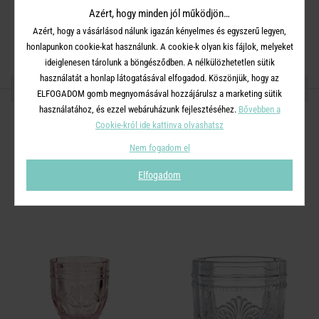
Azért, hogy minden jól működjön…
Mosogatógépben mosható. Mikrohullámú sütőben nem
Azért, hogy a vásárlásod nálunk igazán kényelmes és egyszerű legyen,
használható.
honlapunkon cookie-kat használunk. A cookie-k olyan kis fájlok, melyeket
ideiglenesen tárolunk a böngésződben. A nélkülözhetetlen sütik
használatát a honlap látogatásával elfogadod. Köszönjük, hogy az
OSZD MEG MÁSOKKAL!
ELFOGADOM gomb megnyomásával hozzájárulsz a marketing sütik
használatához, és ezzel webáruházunk fejlesztéséhez.
Bővebben a
Cookie-król ide kattinva olvashatsz
Nem fogadom el
A TERMÉKCSALÁD TOVÁBBI
Elfogadom
TERMÉKEI