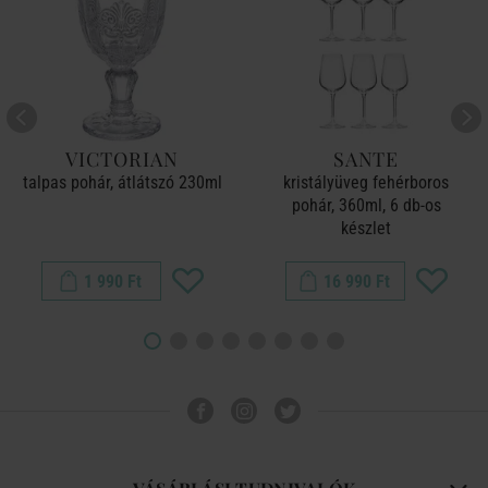
VICTORIAN
SANTE
talpas pohár, átlátszó 230ml
kristályüveg fehérboros
pohár, 360ml, 6 db-os
készlet
1 990 Ft
16 990 Ft