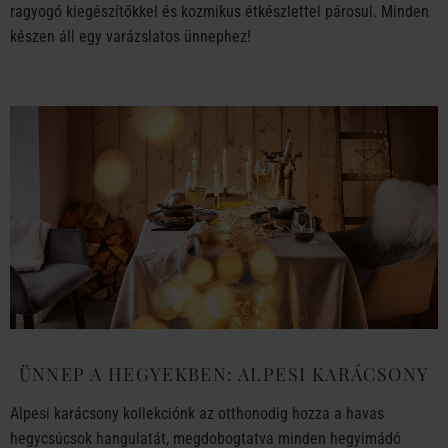
ragyogó kiegészítőkkel és kozmikus étkészlettel párosul. Minden
készen áll egy varázslatos ünnephez!
ÜNNEP A HEGYEKBEN: ALPESI KARÁCSONY
Alpesi karácsony kollekciónk az otthonodig hozza a havas
hegycsúcsok hangulatát, megdobogtatva minden hegyimádó