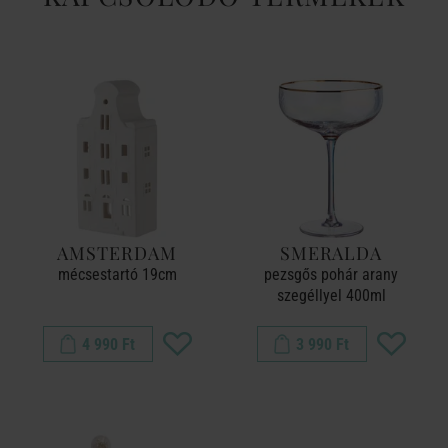
AMSTERDAM
SMERALDA
mécsestartó 19cm
pezsgős pohár arany
szegéllyel 400ml
4 990 Ft
3 990 Ft