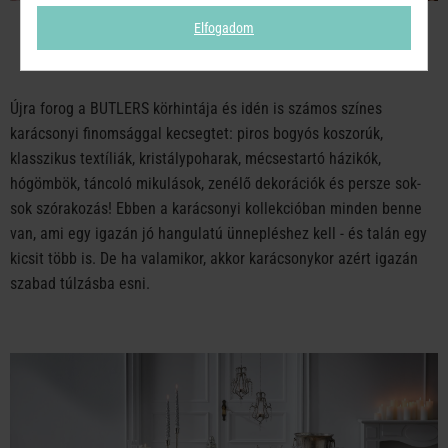
Elfogadom
AMERIKAI KARÁCSONY
Újra forog a BUTLERS körhintája és idén is számos színes
karácsonyi finomsággal kecsegtet: piros bogyós koszorúk,
klasszikus textíliák, kristálypoharak, mécsestartó házikók,
hógömbök, táncoló mikulások, zenélő dekorációk és persze sok-
sok szórakozás! Ebben a karácsonyi kollekcióban minden benne
van, ami egy igazán jó hangulatú ünnepléshez kell - és talán egy
kicsit több is. De ha valamikor, akkor karácsonykor azért igazán
szabad túlzásba esni.