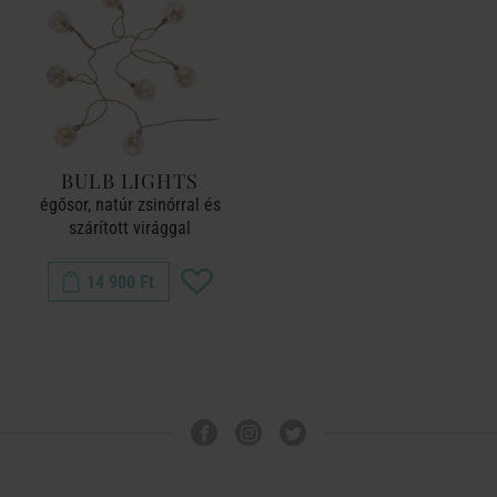
BULB LIGHTS
égősor, natúr zsinórral és
szárított virággal
14 900 Ft