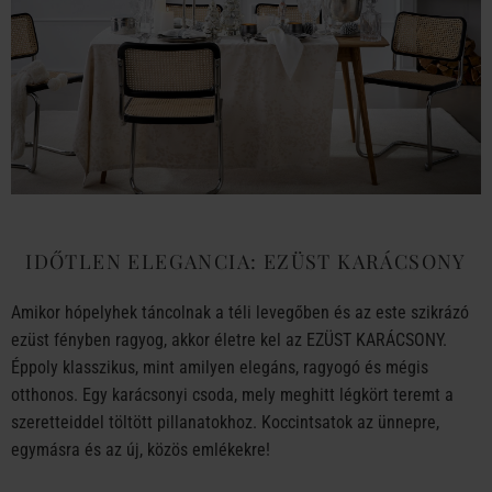
IDŐTLEN ELEGANCIA: EZÜST KARÁCSONY
Amikor hópelyhek táncolnak a téli levegőben és az este szikrázó
ezüst fényben ragyog, akkor életre kel az EZÜST KARÁCSONY.
Éppoly klasszikus, mint amilyen elegáns, ragyogó és mégis
otthonos. Egy karácsonyi csoda, mely meghitt légkört teremt a
szeretteiddel töltött pillanatokhoz. Koccintsatok az ünnepre,
egymásra és az új, közös emlékekre!