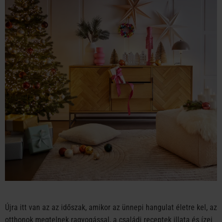
Újra itt van az az időszak, amikor az ünnepi hangulat életre kel, az
otthonok megtelnek ragyogással, a családi receptek illata és ízei