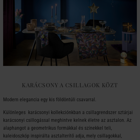
KARÁCSONY A CSILLAGOK KÖZT
Modern elegancia egy kis földöntúli csavarral.
Különleges karácsonyi kollekciónkban a csillagrendszer sztárjai
karácsonyi csillogással meghintve kelnek életre az asztalon. Az
alaphangot a geometrikus formákkal és színekkel teli,
kaleidoszkóp inspirálta asztalterítő adja, mely csillagokkal,