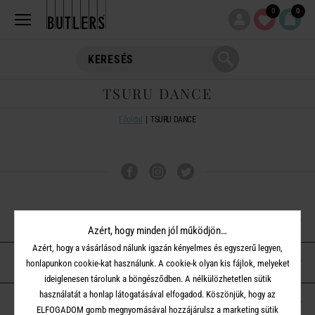
0
0
TSURU DANCE
Főoldal
TSURU DANCE
VÁSÁRLÁSI TUDNIVALÓK
Azért, hogy minden jól működjön…
Azért, hogy a vásárlásod nálunk igazán kényelmes és egyszerű legyen,
ÜGYFÉLSZOLGÁLAT
honlapunkon cookie-kat használunk. A cookie-k olyan kis fájlok, melyeket
ideiglenesen tárolunk a böngésződben. A nélkülözhetetlen sütik
használatát a honlap látogatásával elfogadod. Köszönjük, hogy az
A BUTLERS-RŐL
ELFOGADOM gomb megnyomásával hozzájárulsz a marketing sütik