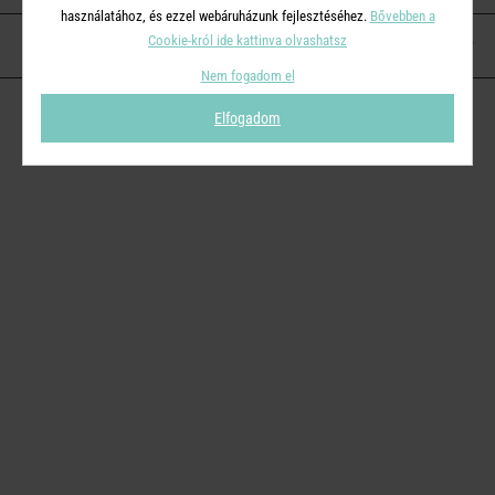
használatához, és ezzel webáruházunk fejlesztéséhez.
Bővebben a
Cookie-król ide kattinva olvashatsz
KAPCSOLAT
Nem fogadom el
Elfogadom
© 2026
Butlers.hu
| Proudly powered by
Simplia s.r.o.