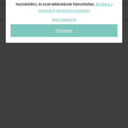
használatához, és ezzel webáruházunk fejlesztéséhez.
Bővebben a
Cookie-król ide kattinva olvashatsz
KAPCSOLAT
Nem fogadom el
Elfogadom
© 2026
Butlers.hu
| Proudly powered by
Simplia s.r.o.