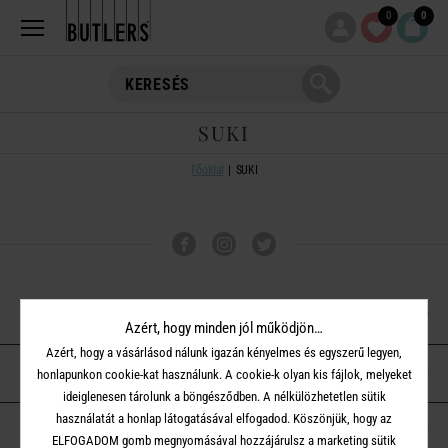
0
0
SUKI
Főoldal
SUKI
VÁSÁRLÁSI TUDNIVALÓK
Azért, hogy minden jól működjön…
Azért, hogy a vásárlásod nálunk igazán kényelmes és egyszerű legyen,
ÜGYFÉLSZOLGÁLAT
honlapunkon cookie-kat használunk. A cookie-k olyan kis fájlok, melyeket
ideiglenesen tárolunk a böngésződben. A nélkülözhetetlen sütik
használatát a honlap látogatásával elfogadod. Köszönjük, hogy az
A BUTLERS-RŐL
ELFOGADOM gomb megnyomásával hozzájárulsz a marketing sütik