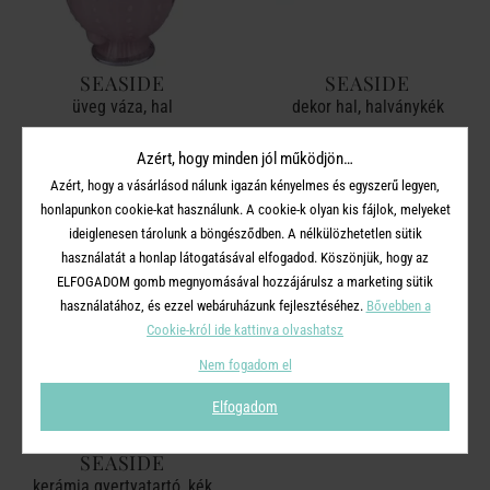
SEASIDE
SEASIDE
üveg váza, hal
dekor hal, halványkék
9 990 Ft
1 490 Ft
Azért, hogy minden jól működjön…
6 995 Ft
1 045 Ft
Azért, hogy a vásárlásod nálunk igazán kényelmes és egyszerű legyen,
honlapunkon cookie-kat használunk. A cookie-k olyan kis fájlok, melyeket
ideiglenesen tárolunk a böngésződben. A nélkülözhetetlen sütik
-30%
használatát a honlap látogatásával elfogadod. Köszönjük, hogy az
ELFOGADOM gomb megnyomásával hozzájárulsz a marketing sütik
használatához, és ezzel webáruházunk fejlesztéséhez.
Bővebben a
Cookie-król ide kattinva olvashatsz
Nem fogadom el
Elfogadom
SEASIDE
kerámia gyertyatartó, kék