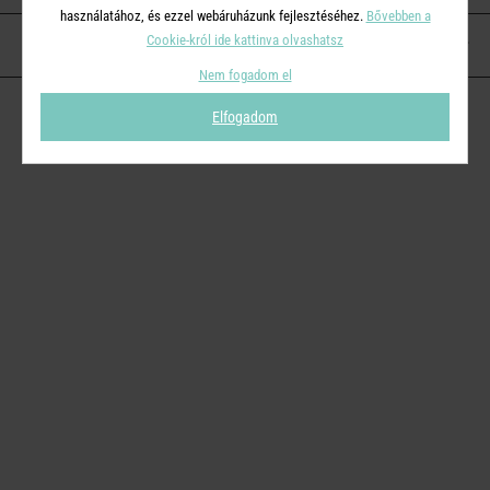
használatához, és ezzel webáruházunk fejlesztéséhez.
Bővebben a
Cookie-król ide kattinva olvashatsz
KAPCSOLAT
Nem fogadom el
Elfogadom
© 2026
Butlers.hu
| Proudly powered by
Simplia s.r.o.