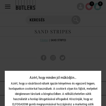
0
0
SAND STRIPES
Főoldal
SAND STRIPES
VÁSÁRLÁSI TUDNIVALÓK
Azért, hogy minden jól működjön…
Azért, hogy a vásárlásod nálunk igazán kényelmes és egyszerű legyen,
ÜGYFÉLSZOLGÁLAT
honlapunkon cookie-kat használunk. A cookie-k olyan kis fájlok, melyeket
ideiglenesen tárolunk a böngésződben. A nélkülözhetetlen sütik
használatát a honlap látogatásával elfogadod. Köszönjük, hogy az
A BUTLERS-RŐL
ELFOGADOM gomb megnyomásával hozzájárulsz a marketing sütik