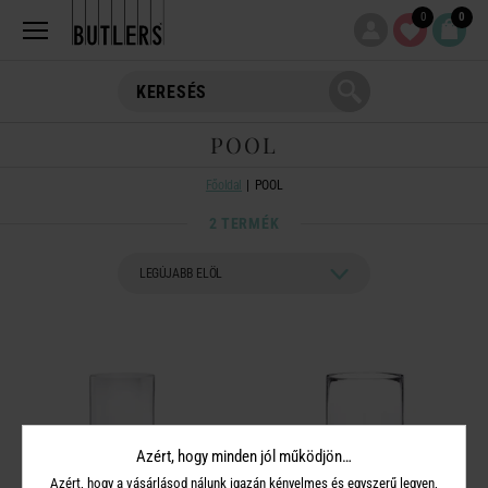
0
0
POOL
Főoldal
POOL
2 TERMÉK
Azért, hogy minden jól működjön…
Azért, hogy a vásárlásod nálunk igazán kényelmes és egyszerű legyen,