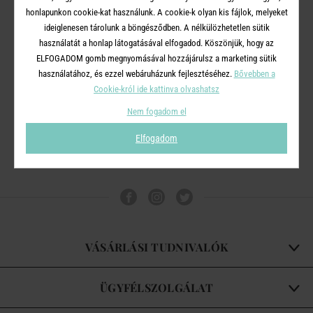
honlapunkon cookie-kat használunk. A cookie-k olyan kis fájlok, melyeket
ideiglenesen tárolunk a böngésződben. A nélkülözhetetlen sütik
használatát a honlap látogatásával elfogadod. Köszönjük, hogy az
POOL
POOL
ELFOGADOM gomb megnyomásával hozzájárulsz a marketing sütik
váza 40cm 15cm
padlóváza 40/18cm
használatához, és ezzel webáruházunk fejlesztéséhez.
Bővebben a
Cookie-król ide kattinva olvashatsz
7 990 Ft
8 990 Ft
Nem fogadom el
Elfogadom
VÁSÁRLÁSI TUDNIVALÓK
ÜGYFÉLSZOLGÁLAT