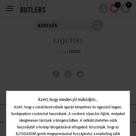
0
0
LIQUIDO
Főoldal
LIQUIDO
VÁSÁRLÁSI TUDNIVALÓK
Azért, hogy minden jól működjön…
Azért, hogy a vásárlásod nálunk igazán kényelmes és egyszerű legyen,
ÜGYFÉLSZOLGÁLAT
honlapunkon cookie-kat használunk. A cookie-k olyan kis fájlok, melyeket
ideiglenesen tárolunk a böngésződben. A nélkülözhetetlen sütik
használatát a honlap látogatásával elfogadod. Köszönjük, hogy az
A BUTLERS-RŐL
ELFOGADOM gomb megnyomásával hozzájárulsz a marketing sütik