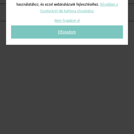
használatához, és ezzel webáruházunk fejlesztéséhez.
Bővebben a
Cookie-król ide kattinva olvashatsz
KAPCSOLAT
Nem fogadom el
Elfogadom
© 2026
Butlers.hu
| Proudly powered by
Simplia s.r.o.