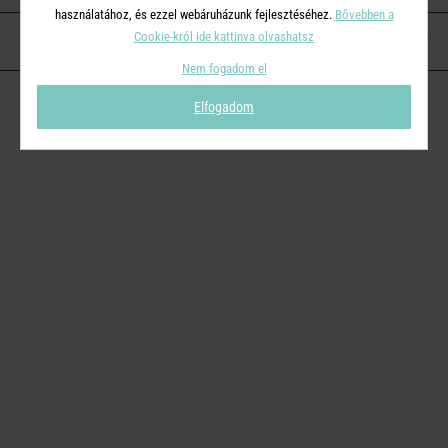
használatához, és ezzel webáruházunk fejlesztéséhez.
Bővebben a
Cookie-król ide kattinva olvashatsz
KAPCSOLAT
Nem fogadom el
Elfogadom
© 2026
Butlers.hu
| Proudly powered by
Simplia s.r.o.