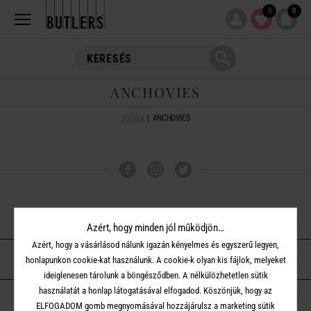
0
0
ANCHOVIES
Főoldal
ANCHOVIES
VÁSÁRLÁSI TUDNIVALÓK
Azért, hogy minden jól működjön…
Azért, hogy a vásárlásod nálunk igazán kényelmes és egyszerű legyen,
ÜGYFÉLSZOLGÁLAT
honlapunkon cookie-kat használunk. A cookie-k olyan kis fájlok, melyeket
ideiglenesen tárolunk a böngésződben. A nélkülözhetetlen sütik
használatát a honlap látogatásával elfogadod. Köszönjük, hogy az
A BUTLERS-RŐL
ELFOGADOM gomb megnyomásával hozzájárulsz a marketing sütik