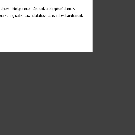
Üzleteink
melyeket ideiglenesen tárolunk a böngésződben. A
Elérhetőségek
arketing sütik használatához, és ezzel webáruházunk