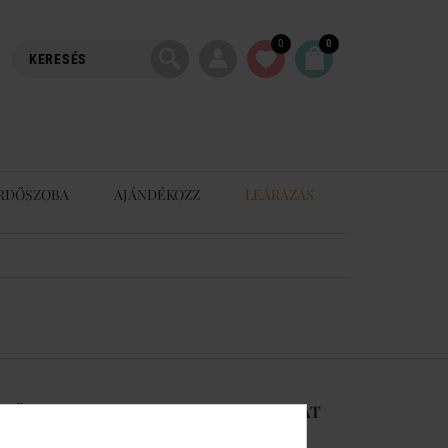
0
0
RDŐSZOBA
AJÁNDÉKOZZ
LEÁRAZÁS
-RŐL
KAPCSOLAT