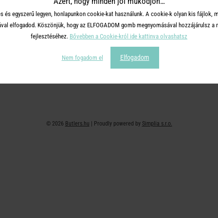
Azért, hogy minden jól működjön…
+36 30 726 9588 ( H-P: 10-16 )
Adatvédelem
s és egyszerű legyen, honlapunkon cookie-kat használunk. A cookie-k olyan kis fájlok, 
webshop@butlers.hu
Impresszum
tásával elfogadod. Köszönjük, hogy az ELFOGADOM gomb megnyomásával hozzájárulsz a m
Ajándékkártya
fejlesztéséhez.
Bővebben a Cookie-król ide kattinva olvashatsz
Hűségkártya
Elfogadom
Nem fogadom el
Affiliate program
© 2026
Butlers.hu
| Proudly powered by
Simplia s.r.o.