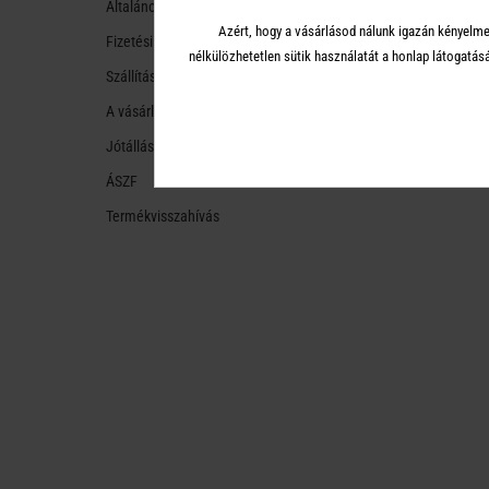
Általános tudnivalók
Azért, hogy a vásárlásod nálunk igazán kényelme
Fizetési módok
nélkülözhetetlen sütik használatát a honlap látoga
Szállítási módok és költségek
A vásárlástól való ellálás
Jótállás
ÁSZF
Termékvisszahívás