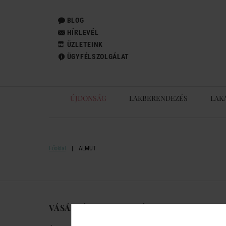
BLOG
HÍRLEVÉL
ÜZLETEINK
ÜGYFÉLSZOLGÁLAT
ÚJDONSÁG
LAKBERENDEZÉS
LAK
Főoldal
ALMUT
VÁSÁRLÁSI TUDNIVALÓK