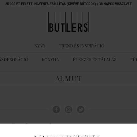
25 000 FT FELETT INGYENES SZÁLLÍTÁS (KIVÉVE BÚTOROK) / 30 NAPOS VISSZAVÉT
NYÁR
TREND ÉS INSPIRÁCIÓ
ÁSDEKORÁCIÓ
KONYHA
ÉTKEZÉS ÉS TÁLALÁS
FÜ
ALMUT
ÜGYFÉLSZOLGÁLAT
A BUTLERS