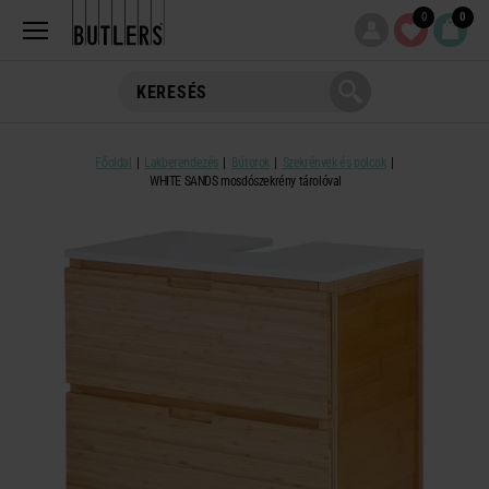
0
0
Főoldal
Lakberendezés
Bútorok
Szekrények és polcok
WHITE SANDS mosdószekrény tárolóval