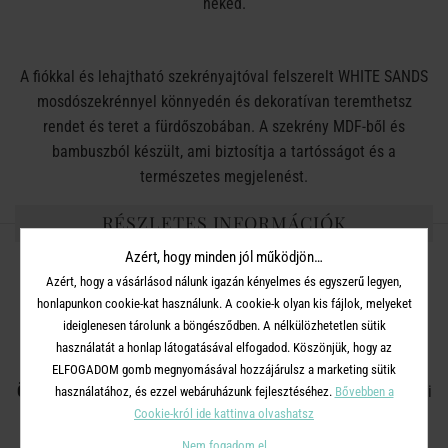
neked.
A fiókkal és lehajtható szekrényajtóval felszerelt WHITE SANDS
mosdószekrénnyel könnyedén és dekoratívan teremthetsz
rendet és teret a fürdőszobában. A szekrény MDF-ből és
bambuszból készült, ami biztosítja a tartósságot és a
természetes megjelenést.
RÉSZLETES INFORMÁCIÓK
Azért, hogy minden jól működjön…
Azért, hogy a vásárlásod nálunk igazán kényelmes és egyszerű legyen,
Méret:
Szélesség 60 x Mélység 39 x Magasság 61,5 cm;
honlapunkon cookie-kat használunk. A cookie-k olyan kis fájlok, melyeket
Mélyedés méretei:
Hosszúság 22,5 x Szélesség 10 cm
ideiglenesen tárolunk a böngésződben. A nélkülözhetetlen sütik
használatát a honlap látogatásával elfogadod. Köszönjük, hogy az
Anyag:
Bambusz, MDF
ELFOGADOM gomb megnyomásával hozzájárulsz a marketing sütik
Összeszerelési információ:
Szétszedve szállítjuk, összeszerelési
használatához, és ezzel webáruházunk fejlesztéséhez.
Bővebben a
Cookie-król ide kattinva olvashatsz
útmutatóval
Nem fogadom el