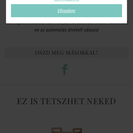
Elfogadom
A termék méretéből adódóan nem helyezhető
csomagautomatába, ezért kérjük, ha szállítási módot választasz
ne az automatás átvételt válaszd.
OSZD MEG MÁSOKKAL!
EZ IS TETSZHET NEKED