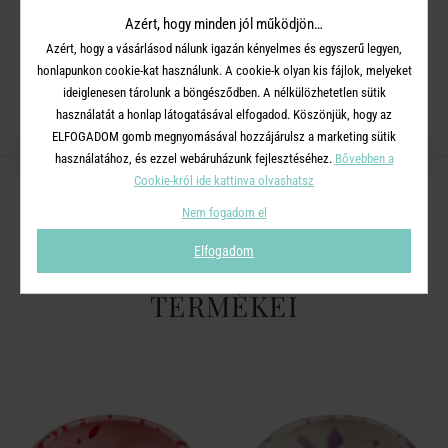
Azért, hogy minden jól működjön…
Azért, hogy a vásárlásod nálunk igazán kényelmes és egyszerű legyen,
honlapunkon cookie-kat használunk. A cookie-k olyan kis fájlok, melyeket
ideiglenesen tárolunk a böngésződben. A nélkülözhetetlen sütik
használatát a honlap látogatásával elfogadod. Köszönjük, hogy az
ELFOGADOM gomb megnyomásával hozzájárulsz a marketing sütik
OSZD MEG MÁSOKKAL!
használatához, és ezzel webáruházunk fejlesztéséhez.
Bővebben a
Cookie-król ide kattinva olvashatsz
Nem fogadom el
Elfogadom
A TERMÉKCSALÁD TOVÁBBI
TERMÉKEI