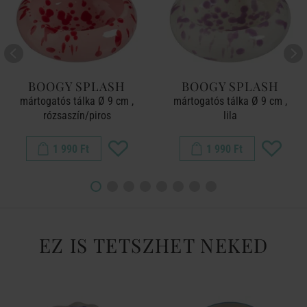
BOOGY SPLASH
BOOGY SPLASH
mártogatós tálka Ø 9 cm ,
mártogatós tálka Ø 9 cm ,
rózsaszín/piros
lila
1 990 Ft
1 990 Ft
EZ IS TETSZHET NEKED