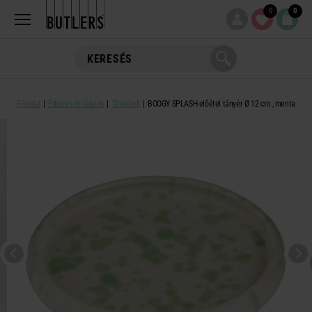
0
0
Főoldal
Étkezés és tálalás
Tányérok
BOOGY SPLASH előétel tányér Ø 12 cm , menta