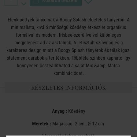
Kosárba teszem
Élénk pettyek táncolnak a Boogy Splash előételes tányéron. A
minimalista, kiváló minőségű kőedény étkészlet organikus
formáival és modern, frisbee‑szerű íveivel különleges
megjelenést ad az asztalnak. A letisztult színvilág és a
karakteres design miatt a Boogy Splash tányérok és tálak igazi
statement darabok a terítékben. Többféle színben kapható, így
könnyedén összeállíthatod a saját Mix &amp; Match
kombinációdat.
RÉSZLETES INFORMÁCIÓK
Anyag :
Kőedény
Méretek :
Magasság: 2 cm , Ø 12 cm
Mosogatógépben mosható