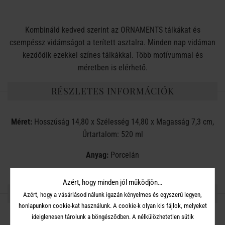
Kombináld kedved szerint az ORNAMENTS tálkákat és
csempéssz vidámságot a terített asztalra. Minden nap vidáman
kezdődik ezekkel színes tálkákkal. Több motívummal és
méretben is elérhető.
RÉSZLETES INFORMÁCIÓK
Méret:
Hosszúság 14,80 x Szélesség 14,80 x Magasság 7,3 cm,
Űrtartalom: 520 ml
Anyag:
Porcelán
Azért, hogy minden jól működjön…
OSZD MEG MÁSOKKAL!
Azért, hogy a vásárlásod nálunk igazán kényelmes és egyszerű legyen,
honlapunkon cookie-kat használunk. A cookie-k olyan kis fájlok, melyeket
ideiglenesen tárolunk a böngésződben. A nélkülözhetetlen sütik