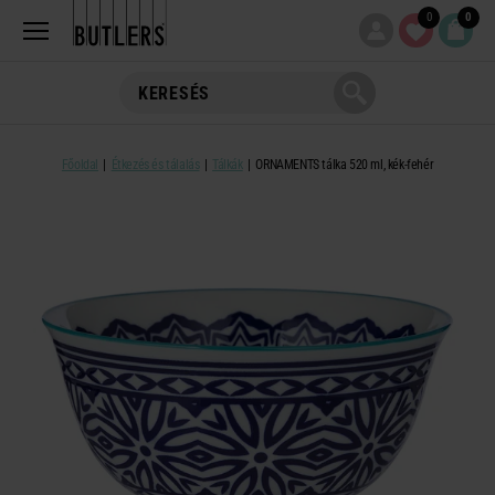
0
0
Főoldal
Étkezés és tálalás
Tálkák
ORNAMENTS tálka 520 ml, kék-fehér