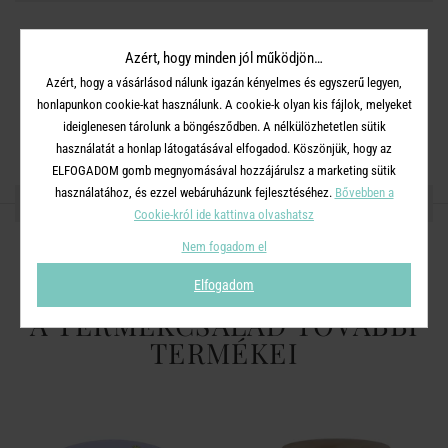
Méret:
Hosszúság 23,3 x Szélesség 14,3 x Magasság 0,2 cm
Azért, hogy minden jól működjön…
Azért, hogy a vásárlásod nálunk igazán kényelmes és egyszerű legyen,
Anyag:
Melamin
honlapunkon cookie-kat használunk. A cookie-k olyan kis fájlok, melyeket
Mosogatógépben mosható.
ideiglenesen tárolunk a böngésződben. A nélkülözhetetlen sütik
használatát a honlap látogatásával elfogadod. Köszönjük, hogy az
ELFOGADOM gomb megnyomásával hozzájárulsz a marketing sütik
használatához, és ezzel webáruházunk fejlesztéséhez.
Bővebben a
OSZD MEG MÁSOKKAL!
Cookie-król ide kattinva olvashatsz
Nem fogadom el
Elfogadom
A TERMÉKCSALÁD TOVÁBBI
TERMÉKEI