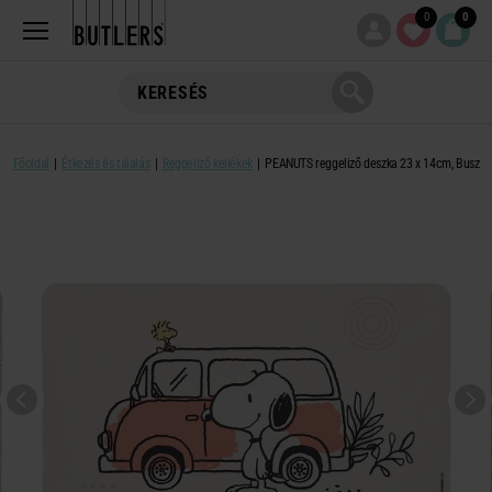
0
0
Főoldal
Étkezés és tálalás
Reggeliző kellékek
PEANUTS reggeliző deszka 23 x 14cm, Busz