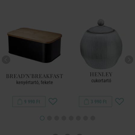
HENLEY
BREAD'N'BREAKFAST
cukortartó
kenyértartó, fekete
9 990 Ft
3 990 Ft