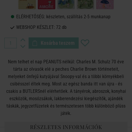
ELÉRHETŐSÉG:
készleten, szállítás 2-5 munkanap
WEBSHOP KÉSZLET:
72 db
Kosárba teszem
Nem telhet el nap PEANUTS nélkül: Charles M. Schulz 70 éve
tárta az olvasók elé a peches Charlie Brown történeteit,
melyeket önfejű kutyájával Snoopy-val és a többi környékbeli
csibésszel éltek meg. Most az egész banda itt van újra - és
csakis a BUTLERSnél elérhetőek. A tányérok, abroszok, konyhai
eszközök, mosózsákok, lakberendezési kiegészítők, ajándék
táskák, jegyzetfüzetek és természetesen több különböző plüss
játék.
RÉSZLETES INFORMÁCIÓK