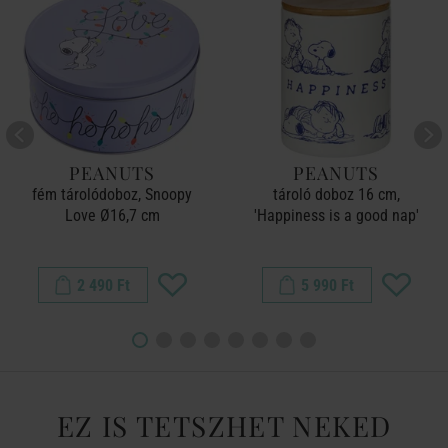
PEANUTS
PEANUTS
fém tárolódoboz, Snoopy
tároló doboz 16 cm,
Love Ø16,7 cm
'Happiness is a good nap'
2 490 Ft
5 990 Ft
EZ IS TETSZHET NEKED