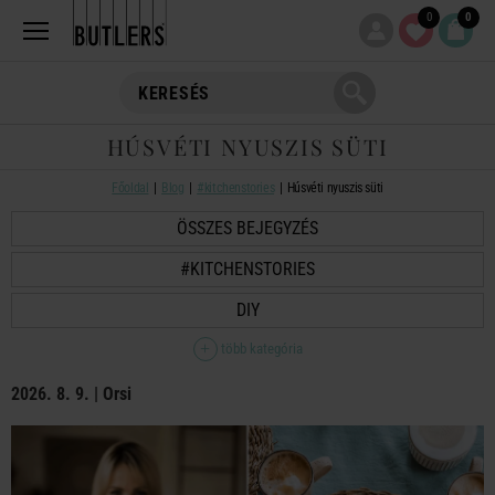
0
0
HÚSVÉTI NYUSZIS SÜTI
Főoldal
Blog
#kitchenstories
Húsvéti nyuszis süti
ÖSSZES BEJEGYZÉS
#KITCHENSTORIES
DIY
több kategória
2026. 8. 9. | Orsi