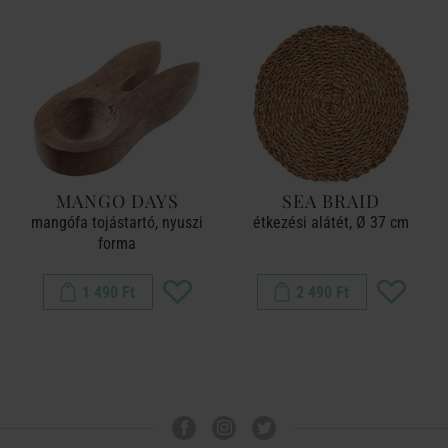
MANGO DAYS
SEA BRAID
mangófa tojástartó, nyuszi
étkezési alátét, Ø 37 cm
forma
1 490 Ft
2 490 Ft