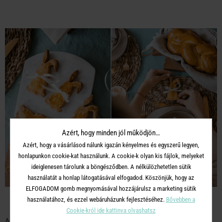
Azért, hogy minden jól működjön…
Azért, hogy a vásárlásod nálunk igazán kényelmes és egyszerű legyen,
honlapunkon cookie-kat használunk. A cookie-k olyan kis fájlok, melyeket
ideiglenesen tárolunk a böngésződben. A nélkülözhetetlen sütik
használatát a honlap látogatásával elfogadod. Köszönjük, hogy az
ELFOGADOM gomb megnyomásával hozzájárulsz a marketing sütik
használatához, és ezzel webáruházunk fejlesztéséhez.
Bővebben a
Cookie-król ide kattinva olvashatsz
A lisztbe apró darabokra vágtam a vajat és összemorzsoltam.